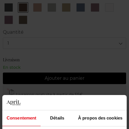
1
10
2
3
4
5
6
7
Black
Ebony
Brown
Steel
Khaki
Navy
Plum
Snow
8
9
Purple
Deep
Jungle
Quantité
1
Livraison
En stock
Ajouter au panier
Livraison gratuite à partir de 55€
Retour gratuit dans votre magasin
Emballage cadeau offert
Consentement
Détails
À propos des cookies