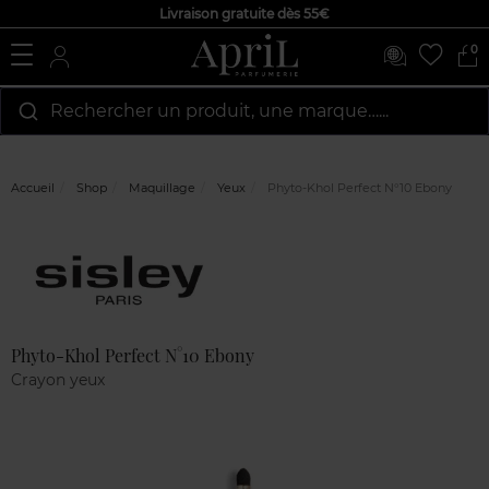
Livraison gratuite dès 55€
0
Rechercher un produit, une marque…...
Accueil
Shop
Maquillage
Yeux
Phyto-Khol Perfect N°10 Ebony
Marque
Avis
clients
Phyto-Khol Perfect N°10 Ebony
Crayon yeux