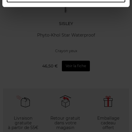
SISLEY
Phyto-Khol Star Waterproof
Crayon yeux
46,50 €
Voir la fiche
Livraison
Retour gratuit
Emballage
gratuite
dans votre
cadeau
à partir de 55€
magasin
offert