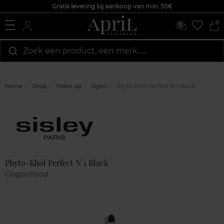
Gratis levering bij aankoop van min. 55€
0
Zoek een product, een merk…...
Home
Shop
Make-up
Ogen
Phyto-Khol Perfect N°1 Black
Marque
Klantenreviews
Phyto-Khol Perfect N°1 Black
Oogpotlood