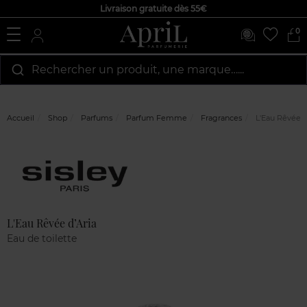
Livraison gratuite dès 55€
0
Rechercher un produit, une marque…...
Accueil
Shop
Parfums
Parfum Femme
Fragrances
L'Eau Rêvée d
Marque
Avis
clients
L'Eau Rêvée d’Aria
Eau de toilette