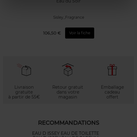
Eau du Soir
Sisley_Fragrance
106,50 €
Voir la fiche
Livraison
Retour gratuit
Emballage
gratuite
dans votre
cadeau
à partir de 55€
magasin
offert
RECOMMANDATIONS
EAU D ISSEY EAU DE TOILETTE