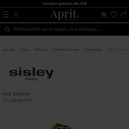
Livraison gratuite dès 55€
0
Rechercher un produit, une marque…...
Accueil
Shop
Parfums
Parfum Femme
Fragrances
Soir d'Orient
Marque
Avis
clients
Soir d'Orient
Eau de parfum