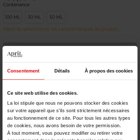
Contenance
100 ML
30 ML
50 ML
Merci de sélectionner les caractéristiques du produit.
Ajouter
Livraison gratuite à partir de 55€
Consentement
Détails
À propos des cookies
Retour gratuit dans votre magasin
Emballage cadeau offert
Ce site web utilise des cookies.
La loi stipule que nous ne pouvons stocker des cookies
sur votre appareil que s’ils sont strictement nécessaires
au fonctionnement de ce site. Pour tous les autres types
Description
de cookies, nous avons besoin de votre permission.
À tout moment, vous pouvez modifier ou retirer votre