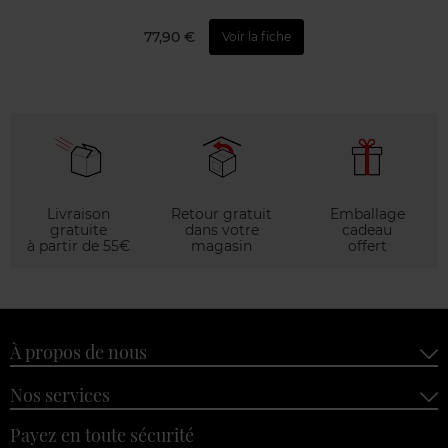
77,90 €
Voir la fiche
Livraison
Retour gratuit
Emballage
gratuite
dans votre
cadeau
à partir de 55€
magasin
offert
À propos de nous
Nos services
Payez en toute sécurité