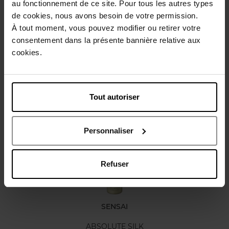
au fonctionnement de ce site. Pour tous les autres types
Gebruiksadvies
de cookies, nous avons besoin de votre permission.
À tout moment, vous pouvez modifier ou retirer votre
consentement dans la présente bannière relative aux
Karakteristieken
cookies.
Review
Beleid inzake klantbeoordelingen
Tout autoriser
Nog iets vergeten ?
Personnaliser
Refuser
SENSAI
ABSOLUTE SILK