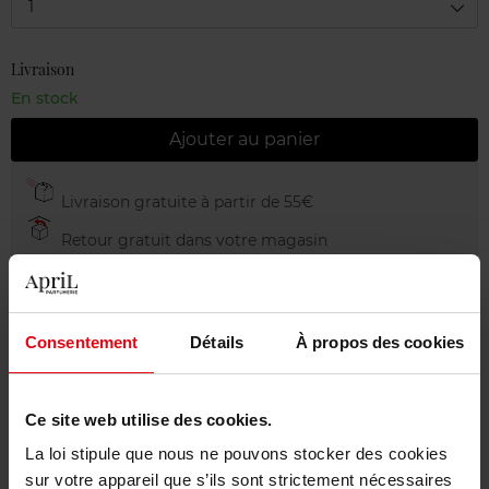
1
Livraison
En stock
Ajouter au panier
Livraison gratuite à partir de 55€
Retour gratuit dans votre magasin
Emballage cadeau offert
Consentement
Détails
À propos des cookies
Description
Ce site web utilise des cookies.
La loi stipule que nous ne pouvons stocker des cookies
Conseil d'utilisation
sur votre appareil que s’ils sont strictement nécessaires