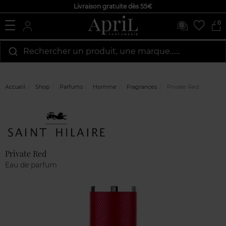
Livraison gratuite dès 55€
0
Rechercher un produit, une marque…...
Accueil
Shop
Parfums
Homme
Fragrances
Private Red
Marque
Avis
clients
Private Red
Eau de parfum