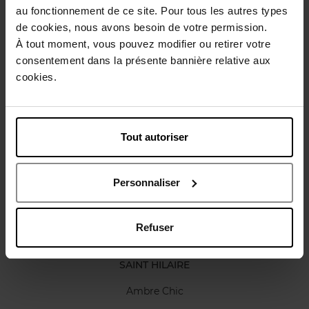
au fonctionnement de ce site. Pour tous les autres types
de cookies, nous avons besoin de votre permission.
Caractéristiques
À tout moment, vous pouvez modifier ou retirer votre
consentement dans la présente bannière relative aux
cookies.
Avis client
Politique relative aux avis des clients
Vous aimerez peut-être
Tout autoriser
Personnaliser
Refuser
SAINT HILAIRE
Ambre Chic