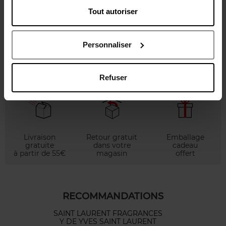
EDP
Tout autoriser
Eau de parfum
Eau de parfum
Personnaliser
19,00 €
19,00 €
Ajouter
Ajouter
Refuser
Livraison
Retour gratuit
Emballage
gratuite
dans votre
cadeau
à partir de 55€
magasin
offert
RECOMMANDATIONS
SAINT LAURENT FRAGRANCES
Y DE YVES SAINT LAURENT