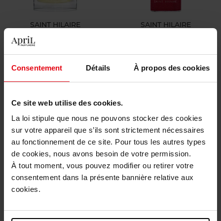
SAINT HILAIRE
SAINT HILAIRE
For Men Extreme
Private Red
Consentement
Détails
À propos des cookies
Eau de parfum
Eau de parfum
19,00 €
19,00 €
Ajouter
Ajouter
Ce site web utilise des cookies.
La loi stipule que nous ne pouvons stocker des cookies
Exclusivité Web
sur votre appareil que s’ils sont strictement nécessaires
au fonctionnement de ce site. Pour tous les autres types
de cookies, nous avons besoin de votre permission.
À tout moment, vous pouvez modifier ou retirer votre
consentement dans la présente bannière relative aux
cookies.
SAINT HILAIRE
SAINT HILAIRE
FOR MEN POWER 100ML
PRIVATE BLUE