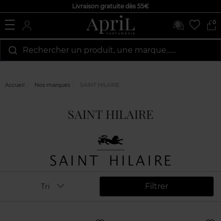
Livraison gratuite dès 55€
0
Rechercher un produit, une marque…...
Accueil
Nos marques
SAINT HILAIRE
SAINT HILAIRE
Filtrer
Tri