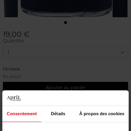
19,00 €
Quantité
1
Livraison
En stock
Ajouter au panier
Livraison gratuite à partir de 55€
Consentement
Détails
À propos des cookies
Retour gratuit dans votre magasin
Emballage cadeau offert