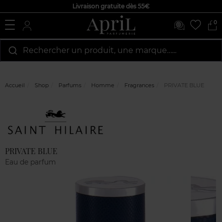
Livraison gratuite dès 55€
0
Rechercher un produit, une marque…...
Accueil
Shop
Parfums
Homme
Fragrances
PRIVATE BLUE
Marque
Avis
clients
PRIVATE BLUE
Eau de parfum