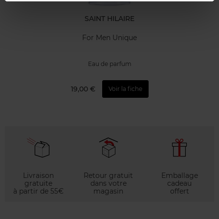
SAINT HILAIRE
For Men Unique
Eau de parfum
19,00 €
Voir la fiche
Livraison
Retour gratuit
Emballage
gratuite
dans votre
cadeau
à partir de 55€
magasin
offert