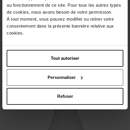
au fonctionnement de ce site. Pour tous les autres types
de cookies, nous avons besoin de votre permission.
À tout moment, vous pouvez modifier ou retirer votre
consentement dans la présente bannière relative aux
cookies.
Protection Solaire Minérale
Tout autoriser
Protégez votre peau avec les bons produits SPF. Optez pour
des options telles que
Lancaster Sun Beauty
ou
Shiseido's
Personnaliser
Urban Environment Age Defense Oil Free SPF 50
pour une
protection optimale.
Refuser