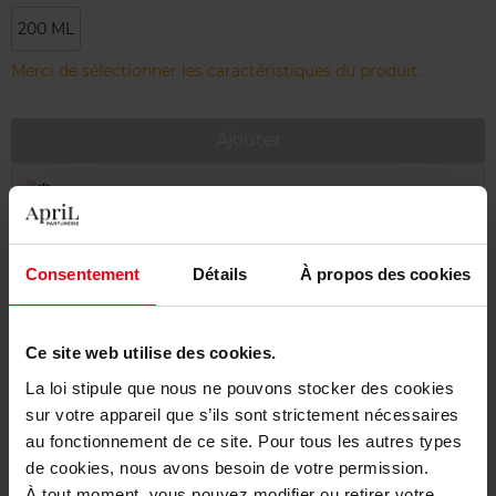
200 ML
Merci de sélectionner les caractéristiques du produit.
Ajouter
Livraison gratuite à partir de 55€
Retour gratuit dans votre magasin
Consentement
Détails
À propos des cookies
Emballage cadeau offert
Ce site web utilise des cookies.
La loi stipule que nous ne pouvons stocker des cookies
Description
sur votre appareil que s’ils sont strictement nécessaires
au fonctionnement de ce site. Pour tous les autres types
de cookies, nous avons besoin de votre permission.
Conseil d'utilisation
À tout moment, vous pouvez modifier ou retirer votre