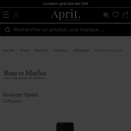
Livraison gratuite dès 55€
0
Rechercher un produit, une marque…...
Accueil
Shop
Parfums
Intérieur
Diffuseurs
Recharge Figuier
Marque
Avis
clients
Recharge Figuier
Diffuseur