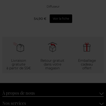
Diffuseur
54,90 €
Voir la fiche
Livraison
Retour gratuit
Emballage
gratuite
dans votre
cadeau
à partir de 55€
magasin
offert
À propos de nous
Nos services