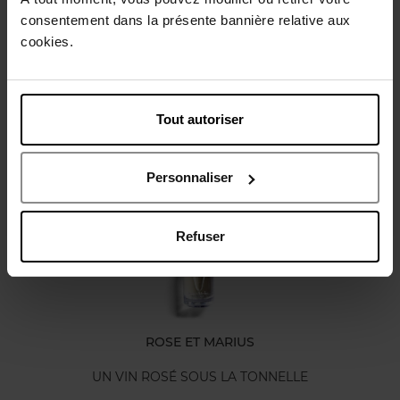
consentement dans la présente bannière relative aux
cookies.
Caractéristiques
Avis client
Tout autoriser
Vous aimerez peut-être
Personnaliser
Refuser
ROSE ET MARIUS
UN VIN ROSÉ SOUS LA TONNELLE