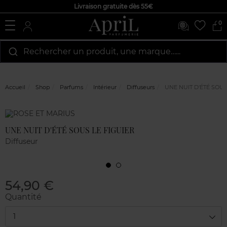
Livraison gratuite dès 55€
0
Rechercher un produit, une marque…...
Accueil
Shop
Parfums
Intérieur
Diffuseurs
UNE NUIT D'ÉTÉ SOUS
Marque
Avis
clients
UNE NUIT D'ÉTÉ SOUS LE FIGUIER
Diffuseur
54,90 €
Quantité
1