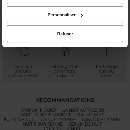
Diffuseur
Personnaliser
53,50 €
Voir la fiche
Refuser
Livraison
Retour gratuit
Emballage
gratuite
dans votre
cadeau
à partir de 55€
magasin
offert
RECOMMANDATIONS
PARFUM FIGUIER
LA NUIT AU TRESOR
PARFUM SOUS MARQUE
BAUME NUIT
ÉCLAT DE NUIT
LA NUIT INTENSE
LANCÔME LA NUIT
NUIT POUR FEMME
SÉRUM DE NUIT
COFFRET LA NUIT