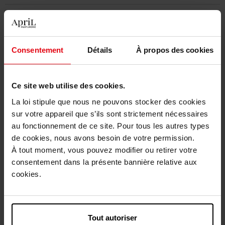
Caractéristiques
Avis client
Consentement
Détails
À propos des cookies
Politique relative aux avis des clients
Vous aimerez peut-être
Ce site web utilise des cookies.
La loi stipule que nous ne pouvons stocker des cookies
sur votre appareil que s’ils sont strictement nécessaires
au fonctionnement de ce site. Pour tous les autres types
de cookies, nous avons besoin de votre permission.
À tout moment, vous pouvez modifier ou retirer votre
consentement dans la présente bannière relative aux
cookies.
ROSE ET MARIUS
Recharge Vin Rosé
Tout autoriser