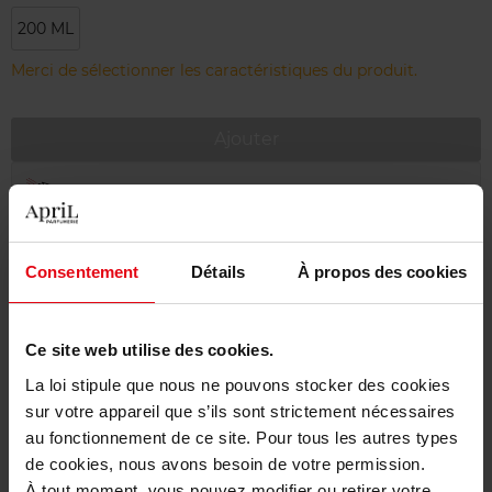
200 ML
Merci de sélectionner les caractéristiques du produit.
Ajouter
Livraison gratuite à partir de 55€
Retour gratuit dans votre magasin
Consentement
Détails
À propos des cookies
Emballage cadeau offert
Ce site web utilise des cookies.
La loi stipule que nous ne pouvons stocker des cookies
Description
sur votre appareil que s’ils sont strictement nécessaires
au fonctionnement de ce site. Pour tous les autres types
de cookies, nous avons besoin de votre permission.
Conseil d'utilisation
À tout moment, vous pouvez modifier ou retirer votre