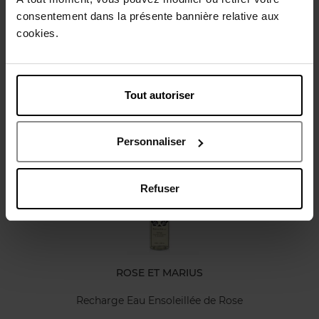
consentement dans la présente bannière relative aux
cookies.
Caractéristiques
Avis client
Tout autoriser
Vous aimerez peut-être
Personnaliser
Refuser
ROSE ET MARIUS
Recharge Eau Ensoleillée de Rose