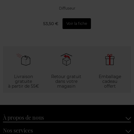
Diffuseur
53,50 €
Voir la fiche
Livraison
Retour gratuit
Emballage
gratuite
dans votre
cadeau
à partir de 55€
magasin
offert
À propos de nous
Nos services