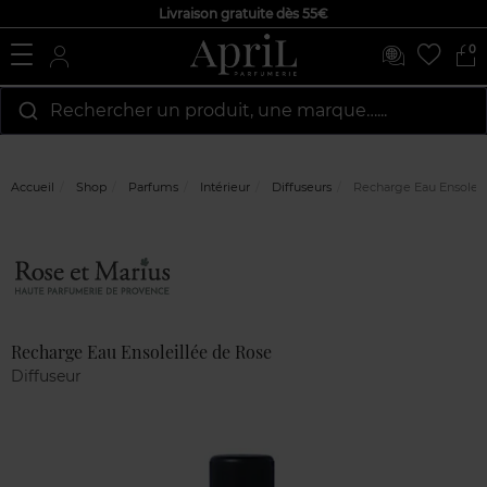
Livraison gratuite dès 55€
0
Rechercher un produit, une marque…...
Accueil
Shop
Parfums
Intérieur
Diffuseurs
Recharge Eau Ensoleil
Marque
Avis
clients
Recharge Eau Ensoleillée de Rose
Diffuseur