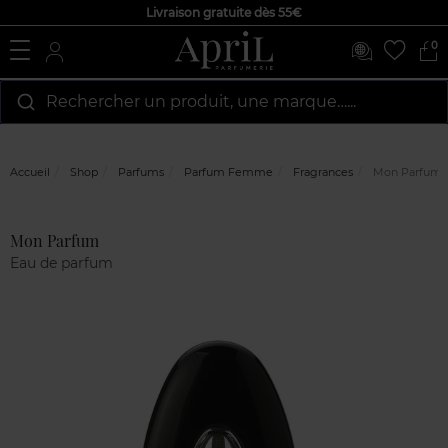
Livraison gratuite dès 55€
0
Rechercher un produit, une marque…...
Accueil
Shop
Parfums
Parfum Femme
Fragrances
Mon Parfum
Avis
Mon Parfum
clients
Eau de parfum