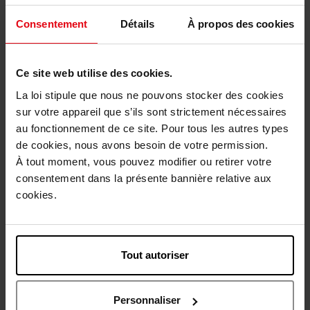
1
Consentement
Détails
À propos des cookies
Livraison
Cet article n'est plus disponible pour le moment
Ce site web utilise des cookies.
La loi stipule que nous ne pouvons stocker des cookies
Être prévenu de la disponibilité
sur votre appareil que s’ils sont strictement nécessaires
au fonctionnement de ce site. Pour tous les autres types
Livraison gratuite à partir de 55€
de cookies, nous avons besoin de votre permission.
Retour gratuit dans votre magasin
À tout moment, vous pouvez modifier ou retirer votre
consentement dans la présente bannière relative aux
Emballage cadeau offert
cookies.
Tout autoriser
Description
Personnaliser