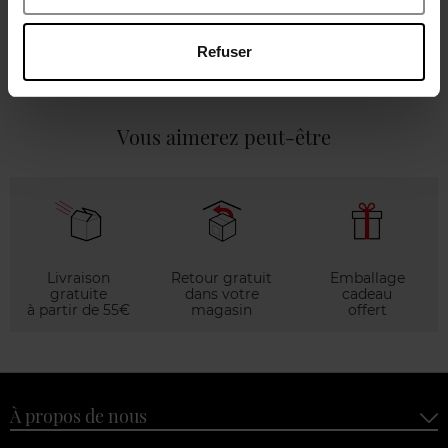
Caractéristiques
Refuser
Avis client
Vous aimerez peut-être
Livraison
Retour gratuit
Emballage
gratuite
dans votre
cadeau
à partir de 55€
magasin
offert
À propos de nous