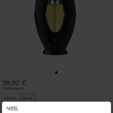
99,90 €
Contenance
100 ML
50 ML
Quantité