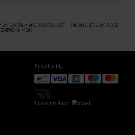
MON GUERLAIN GESCHENKSET
MON GUERLAIN ROSE
 LEMPICKA MON
Betaal veilig
Levering door