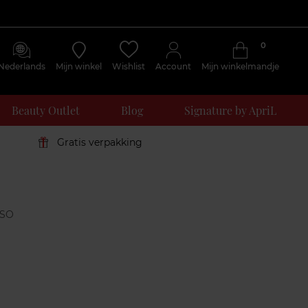
0
Nederlands
Mijn winkel
Wishlist
Account
Mijn winkelmandje
Beauty Outlet
Blog
Signature by ApriL
Gratis verpakking
Klantenreviews