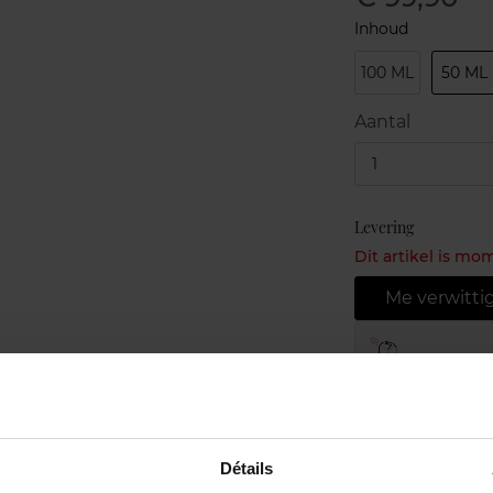
Inhoud
100 ML
50 ML
Aantal
1
Levering
Dit artikel is mo
Me verwitti
Gratis leve
Gratis retou
Gratis verp
Détails