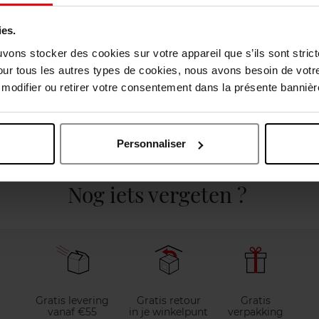
ies.
uvons stocker des cookies sur votre appareil que s’ils sont stri
our tous les autres types de cookies, nous avons besoin de votr
odifier ou retirer votre consentement dans la présente bannière
Personnaliser
elingen
Nog iets vergeten ?
Gratis levering
Gratis retour
Gratis
vanaf €55
in je winkelpunt
verpakking