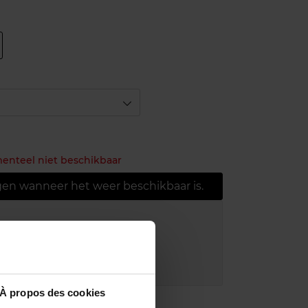
menteel niet beschikbaar
gen wanneer het weer beschikbaar is.
ring bij aankoop van min. 55€
r in je winkelpunt
akking
À propos des cookies