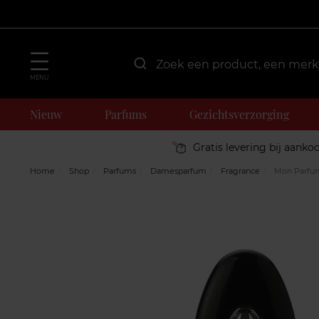
MENU
Nieuw
Parfums
Gezichtsverzorging
Gratis levering bij aanko
Home
Shop
Parfums
Damesparfum
Fragrance
Mon Parfu