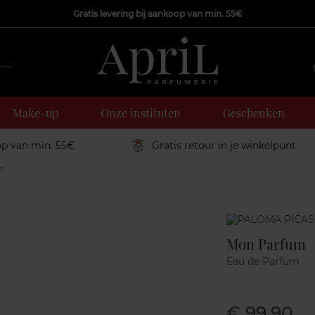
Gratis levering bij aankoop van min. 55€
Make-up
Onze instituten
Geschenken
op van min. 55€
Gratis retour in je winkelpunt
m
Marque
Mon Parfum
Eau de Parfum
€ 99,90