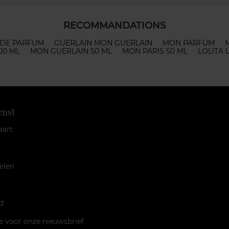
RECOMMANDATIONS
 DE PARFUM
GUERLAIN MON GUERLAIN
MON PARFUM
00 ML
MON GUERLAIN 50 ML
MON PARIS 50 ML
LOLITA
enst
aart
elen
d
je voor onze nieuwsbrief