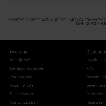
MON PARIS YVES SAINT LAURENT
MON GUERLAIN EAU
MON GUERLAIN 1
Over ons
Klantendi
Wie zijn we?
Loyaliteitsk
Liefdadigheidsacties
FAQ
Onze winkels
Betaalmidd
Onze instituten
Leveringen
Bij ons werken
Retourbelei
Ons contacteren
Registreer 