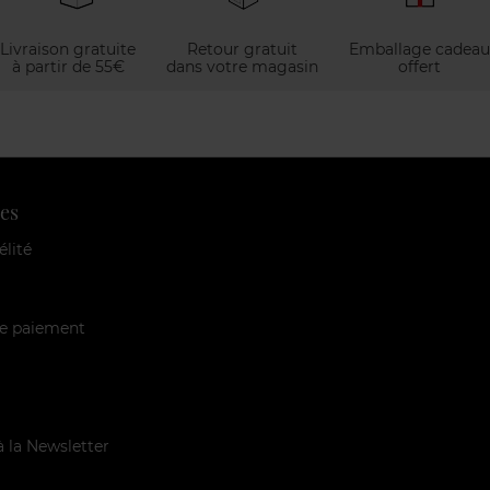
Livraison gratuite
Retour gratuit
Emballage cadeau
à partir de 55€
dans votre magasin
offert
es
élité
e paiement
à la Newsletter