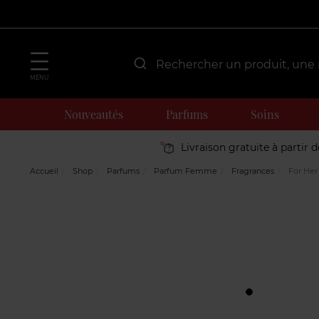
MENU
Nouveautés
Parfums
Soins
Livraison gratuite à partir 
Accueil
Shop
Parfums
Parfum Femme
Fragrances
For Her