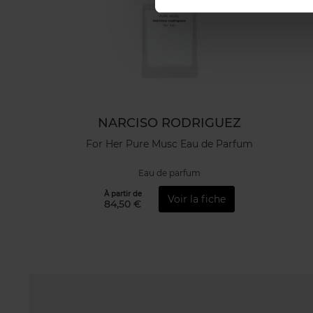
NARCISO RODRIGUEZ
For Her Pure Musc Eau de Parfum
Eau de parfum
À partir de
Voir la fiche
84,50 €