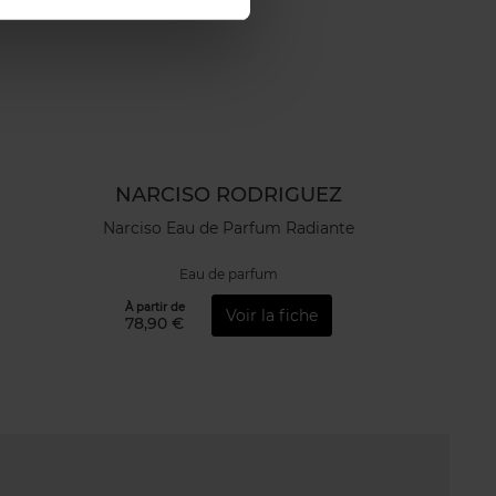
NARCISO RODRIGUEZ
Narciso Eau de Parfum Radiante
Eau de parfum
À partir de
Voir la fiche
78,90 €