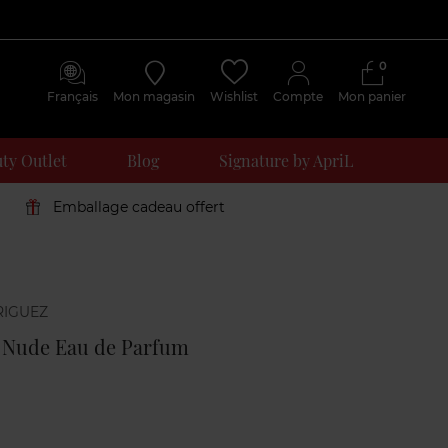
0
Français
Mon magasin
Wishlist
Compte
Mon panier
ty Outlet
Blog
Signature by ApriL
Emballage cadeau offert
Avis
clients
 Nude Eau de Parfum