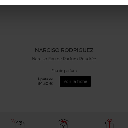
NARCISO RODRIGUEZ
Narciso Eau de Parfum Poudrée
Eau de parfum
À partir de
Voir la fiche
84,50 €