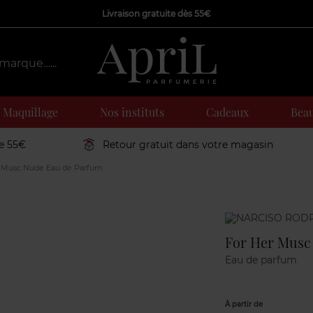
Livraison gratuite dès 55€
Maquillage
Nos instituts
Cadeaux
Beau
de 55€
Retour gratuit dans votre magasin
 Musc Nude Eau de Parfum
Marque
For Her Musc
Eau de parfum
À partir de