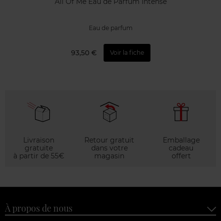
All Of Me Eau de Parfum Intense
Eau de parfum
93,50 €
Voir la fiche
Livraison
Retour gratuit
Emballage
gratuite
dans votre
cadeau
à partir de 55€
magasin
offert
À propos de nous