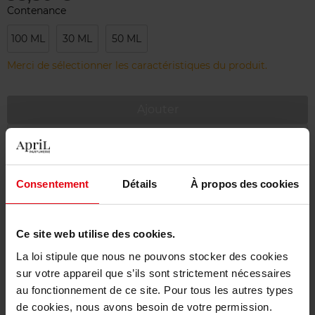
Contenance
100 ML
30 ML
50 ML
Merci de sélectionner les caractéristiques du produit.
Ajouter
Livraison gratuite à partir de 55€
Retour gratuit dans votre magasin
Consentement
Détails
À propos des cookies
Emballage cadeau offert
Ce site web utilise des cookies.
La loi stipule que nous ne pouvons stocker des cookies
sur votre appareil que s’ils sont strictement nécessaires
Description
au fonctionnement de ce site. Pour tous les autres types
de cookies, nous avons besoin de votre permission.