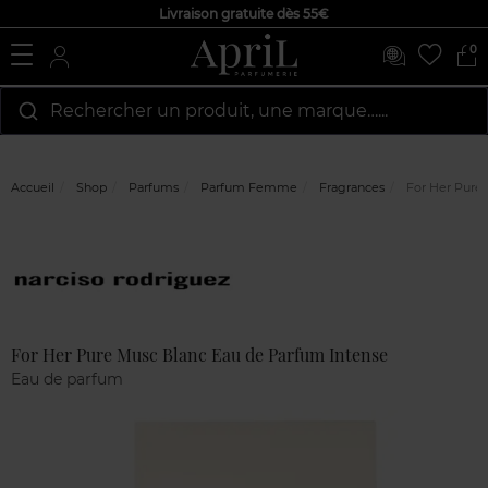
Livraison gratuite dès 55€
0
Rechercher un produit, une marque…...
Accueil
Shop
Parfums
Parfum Femme
Fragrances
For Her Pure 
Marque
Avis
clients
For Her Pure Musc Blanc Eau de Parfum Intense
Eau de parfum