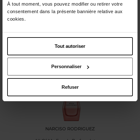
À tout moment, vous pouvez modifier ou retirer votre
Conseil d'utilisation
consentement dans la présente bannière relative aux
cookies.
Caractéristiques
Tout autoriser
Avis client
Personnaliser
Vous aimerez peut-être
Refuser
NARCISO RODRIGUEZ