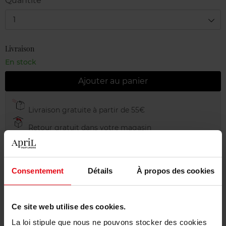
Quantité
1
Livraison
En stock
Ajouter au panier
Livraison gratuite à partir de 55€
Retour gratuit dans votre magasin
Emballage cadeau offert
Consentement
Détails
À propos des cookies
Description
Ce site web utilise des cookies.
La loi stipule que nous ne pouvons stocker des cookies