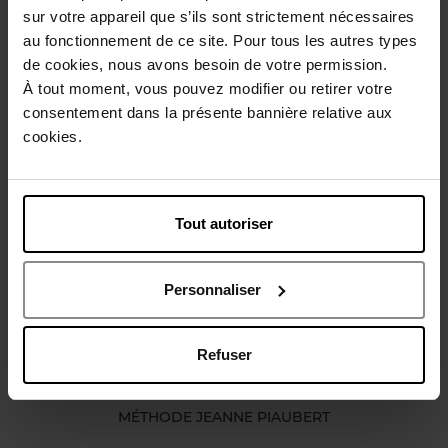
sur votre appareil que s’ils sont strictement nécessaires
Conseil d'utilisation
au fonctionnement de ce site. Pour tous les autres types
de cookies, nous avons besoin de votre permission.
À tout moment, vous pouvez modifier ou retirer votre
Caractéristiques
consentement dans la présente bannière relative aux
cookies.
Avis client
Politique relative aux avis des clients
Vous aimerez peut-être
Tout autoriser
Personnaliser
Refuser
MÉTHODE JEANNE PIAUBERT