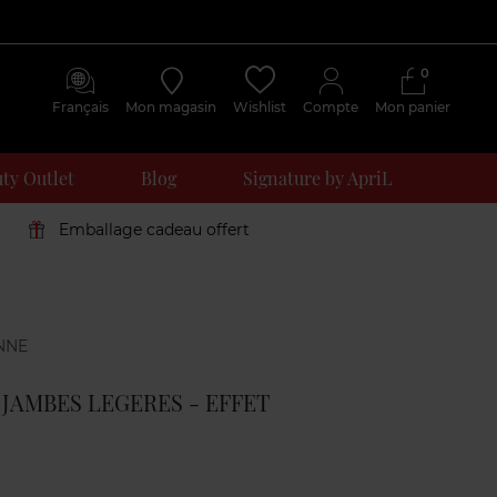
0
Français
Mon magasin
Wishlist
Compte
Mon panier
ty Outlet
Blog
Signature by ApriL
Emballage cadeau offert
Avis
clients
 JAMBES LEGERES - EFFET