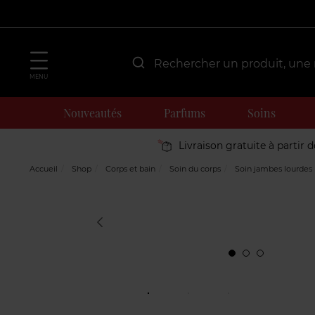
MENU
Nouveautés
Parfums
Soins
Livraison gratuite à partir 
Accueil
Shop
Corps et bain
Soin du corps
Soin jambes lourdes