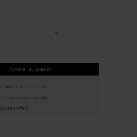
Ajouter au panier
atuite à partir de 55€
uit dans votre magasin
adeau offert