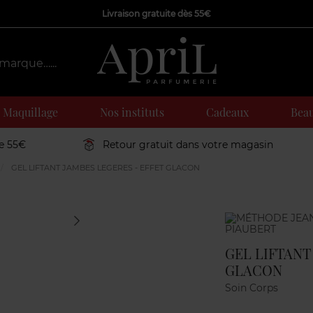
Livraison gratuite dès 55€
Maquillage
Nos instituts
Cadeaux
Beau
de 55€
Retour gratuit dans votre magasin
GEL LIFTANT JAMBES LEGERES - EFFET GLACON
Marque
GEL LIFTANT
GLACON
Soin Corps