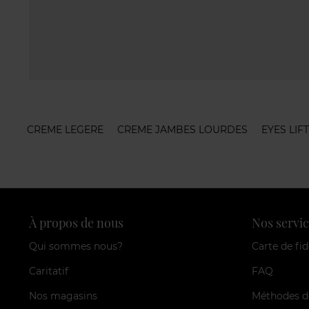
CREME LEGERE
CREME JAMBES LOURDES
EYES LIFT
À propos de nous
Nos servic
Qui sommes nous?
Carte de fid
Caritatif
FAQ
Nos magasins
Méthodes d