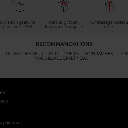
Livraison gratuite
Retour gratuit
Emballage cadeau
à partir de 55€
dans votre magasin
offert
RECOMMANDATIONS
LIFTING DES YEUX
LE LIFT CRÈME
SOIN JAMBES
JAM
MAQUILLAGE EFFET YEUX
es
élité
e paiement