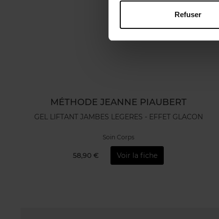
Refuser
MÉTHODE JEANNE PIAUBERT
GEL LIFTANT JAMBES LEGERES - EFFET GLACON
Soin Corps
58,90 €
Voir la fiche