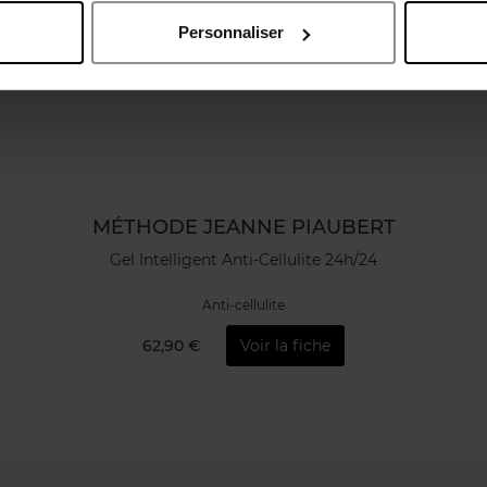
Personnaliser
MÉTHODE JEANNE PIAUBERT
Gel Intelligent Anti-Cellulite 24h/24
Anti-cellulite
62,90 €
Voir la fiche