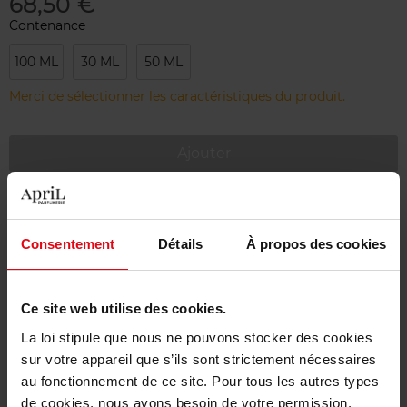
68,50 €
Contenance
100 ML
30 ML
50 ML
Merci de sélectionner les caractéristiques du produit.
Ajouter
Livraison gratuite à partir de 55€
Retour gratuit dans votre magasin
Consentement
Détails
À propos des cookies
Emballage cadeau offert
Ce site web utilise des cookies.
La loi stipule que nous ne pouvons stocker des cookies
sur votre appareil que s’ils sont strictement nécessaires
Description
au fonctionnement de ce site. Pour tous les autres types
de cookies, nous avons besoin de votre permission.