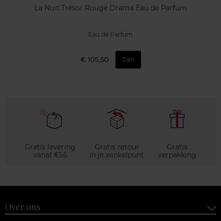
La Nuit Trésor Rouge Drama Eau de Parfum
Eau de Parfum
€ 105,50
Zien
Gratis levering
Gratis retour
Gratis
vanaf €55
in je winkelpunt
verpakking
Over ons