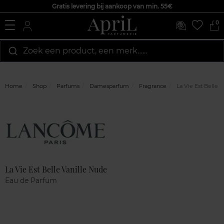
Gratis levering bij aankoop van min. 55€
0
Zoek een product, een merk…...
Home
Shop
Parfums
Damesparfum
Fragrance
La Vie Est Belle 
Marque
Klantenreviews
La Vie Est Belle Vanille Nude
Eau de Parfum