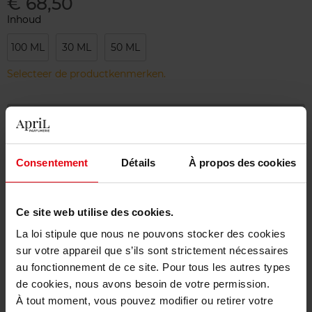
€ 68,50
Inhoud
100 ML
30 ML
50 ML
Selecteer de productkenmerken.
Bestel nu!
Gratis levering bij aankoop van min. 55€
Consentement
Détails
À propos des cookies
Gratis retour in je winkelpunt
Gratis verpakking
Ce site web utilise des cookies.
La loi stipule que nous ne pouvons stocker des cookies
sur votre appareil que s’ils sont strictement nécessaires
au fonctionnement de ce site. Pour tous les autres types
de cookies, nous avons besoin de votre permission.
Beschrijving
À tout moment, vous pouvez modifier ou retirer votre