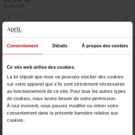
Quantité
1
Livraison
Cet article n'est plus disponible pour le moment
Consentement
Détails
À propos des cookies
Être prévenu de la disponibilité
Ce site web utilise des cookies.
Livraison gratuite à partir de 55€
La loi stipule que nous ne pouvons stocker des cookies
Retour gratuit dans votre magasin
sur votre appareil que s’ils sont strictement nécessaires
au fonctionnement de ce site. Pour tous les autres types
Emballage cadeau offert
de cookies, nous avons besoin de votre permission.
À tout moment, vous pouvez modifier ou retirer votre
consentement dans la présente bannière relative aux
cookies.
Description