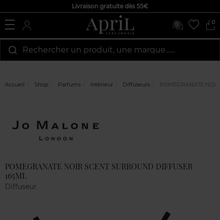
Livraison gratuite dès 55€
0
Rechercher un produit, une marque…...
Accueil
Shop
Parfums
Intérieur
Diffuseurs
POMEGRANATE NOIR 
Marque
Avis
clients
POMEGRANATE NOIR SCENT SURROUND DIFFUSER
165ML
Diffuseur