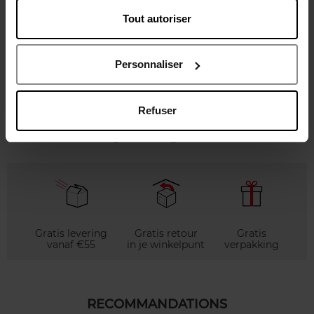
Tout autoriser
Karakteristieken
Personnaliser
Review
Beleid inzake klantbeoordelingen
Refuser
Nog iets vergeten ?
Gratis levering
Gratis retour
Gratis
vanaf €55
in je winkelpunt
verpakking
RECOMMANDATIONS