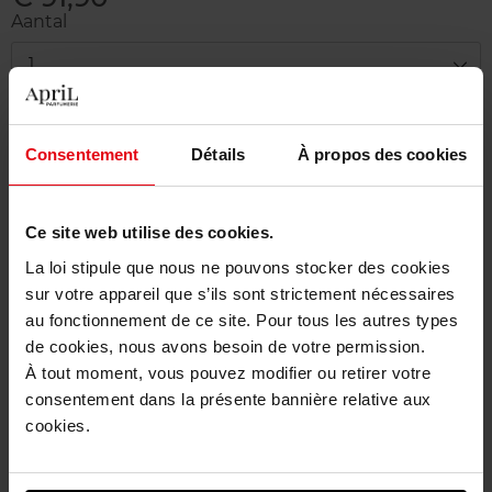
Aantal
1
Levering
Consentement
Détails
À propos des cookies
Dit artikel is momenteel niet beschikbaar
Me verwittigen wanneer het weer beschikbaar
is.
Ce site web utilise des cookies.
La loi stipule que nous ne pouvons stocker des cookies
Gratis levering bij aankoop van min. 55€
sur votre appareil que s’ils sont strictement nécessaires
Gratis retour in je winkelpunt
au fonctionnement de ce site. Pour tous les autres types
de cookies, nous avons besoin de votre permission.
Gratis verpakking
À tout moment, vous pouvez modifier ou retirer votre
consentement dans la présente bannière relative aux
cookies.
Beschrijving