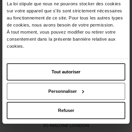
La loi stipule que nous ne pouvons stocker des cookies
Description
sur votre appareil que s’ils sont strictement nécessaires
au fonctionnement de ce site. Pour tous les autres types
de cookies, nous avons besoin de votre permission.
Caractéristiques
À tout moment, vous pouvez modifier ou retirer votre
consentement dans la présente bannière relative aux
cookies.
Avis client
Politique relative aux avis des clients
Vous aimerez peut-être
Tout autoriser
Personnaliser
Refuser
JO MALONE LONDON