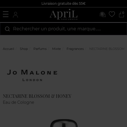
Livraison gratuite dès 55€
0
Rechercher un produit, une marque…...
Accueil
Shop
Parfums
Mixte
Fragrances
NECTARINE BLOSSOM 
Marque
Avis
clients
NECTARINE BLOSSOM & HONEY
Eau de Cologne