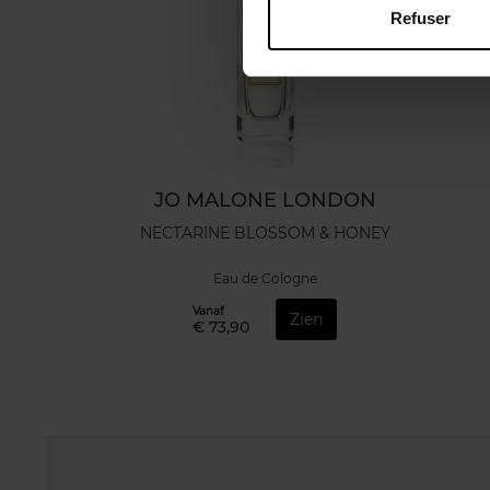
Refuser
JO MALONE LONDON
NECTARINE BLOSSOM & HONEY
Eau de Cologne
Vanaf
Zien
€ 73,90