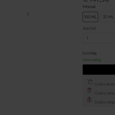
Inhoud
100 ML
30 ML
Aantal
1
Levering
Voorradig
Gratis leve
Gratis retou
Gratis verp