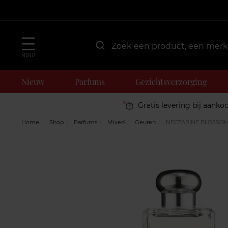
MENU
Nieuw
Parfums
Gezichtsverzorging
Gratis levering bij aanko
Home
Shop
Parfums
Mixed
Geuren
NECTARINE BLOSSOM