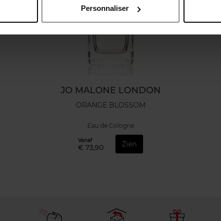
Personnaliser
JO MALONE LONDON
ORANGE BLOSSOM
Eau de Cologne
Vanaf
Zien
€ 73,90