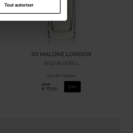
Tout autoriser
JO MALONE LONDON
WILD BLUEBELL
Eau de Cologne
Vanaf
Zien
€ 73,90