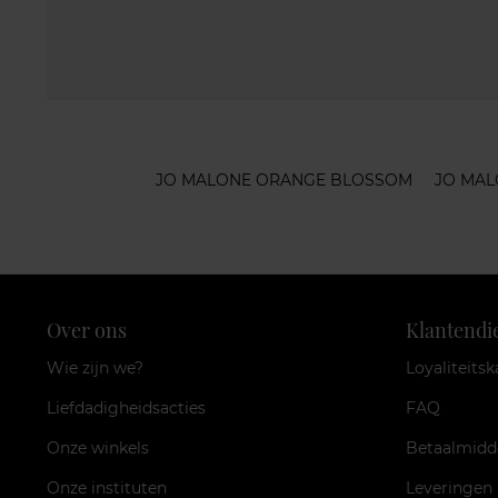
JO MALONE ORANGE BLOSSOM
JO MAL
Over ons
Klantendi
Wie zijn we?
Loyaliteitsk
Liefdadigheidsacties
FAQ
Onze winkels
Betaalmidd
Onze instituten
Leveringen