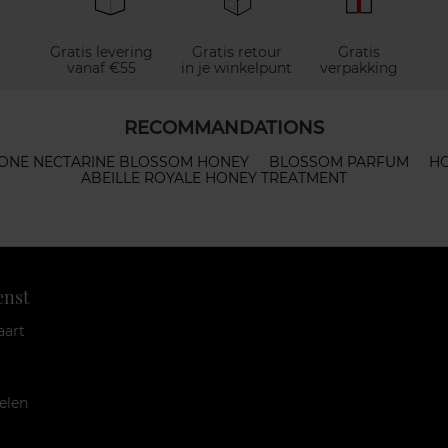
Gratis levering
Gratis retour
Gratis
vanaf €55
in je winkelpunt
verpakking
RECOMMANDATIONS
ONE NECTARINE BLOSSOM HONEY
BLOSSOM PARFUM
HO
ABEILLE ROYALE HONEY TREATMENT
enst
aart
elen