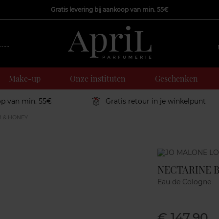
Gratis levering bij aankoop van min. 55€
Make-up
Onze instituten
Geschenken
op van min. 55€
Gratis retour in je winkelpunt
 & HONEY
Marque
NECTARINE 
Eau de Cologne
€ 147,90