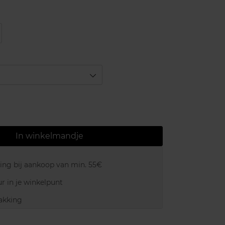
In winkelmandje
ring bij aankoop van min. 55€
r in je winkelpunt
akking