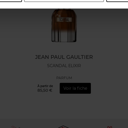
JEAN PAUL GAULTIER
SCANDAL ELIXIR
PARFUM
À partir de
Voir la fiche
85,50 €