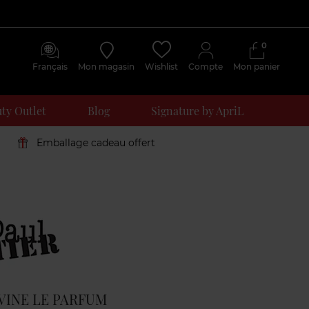
0
Français
Mon magasin
Wishlist
Compte
Mon panier
ty Outlet
Blog
Signature by ApriL
Emballage cadeau offert
Avis
clients
VINE LE PARFUM