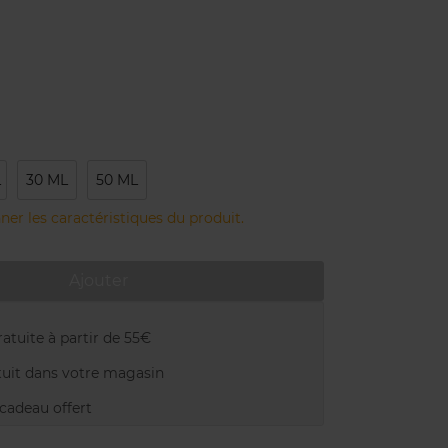
L
30 ML
50 ML
ner les caractéristiques du produit.
Ajouter
atuite à partir de 55€
uit dans votre magasin
adeau offert