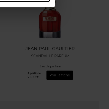
JEAN PAUL GAULTIER
SCANDAL LE PARFUM
Eau de parfum
À partir de
Voir la fiche
71,50 €