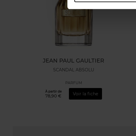
JEAN PAUL GAULTIER
SCANDAL ABSOLU
PARFUM
À partir de
Voir la fiche
78,90 €