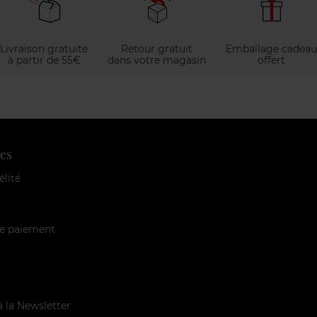
Livraison gratuite
Retour gratuit
Emballage cadeau
à partir de 55€
dans votre magasin
offert
es
élité
e paiement
à la Newsletter