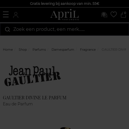
Gratis levering bij aankoop van min. 55€
0
Zoek een product, een merk…...
Home
Shop
Parfums
Damesparfum
Fragrance
GAULTIER DIVIN
Marque
Klantenreviews
GAULTIER DIVINE LE PARFUM
Eau de Parfum