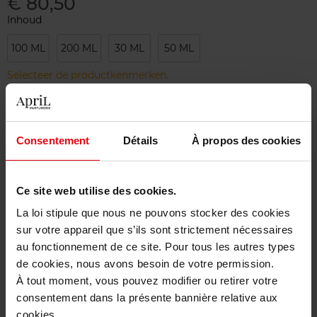
€ 80,50
Inhoud
100 ML
200 ML
30 ML
50 ML
Selecteer de productkenmerken.
Bestel nu!
Consentement
Détails
À propos des cookies
Gratis levering bij aankoop van min. 55€
Gratis retour in je winkelpunt
Ce site web utilise des cookies.
Gratis verpakking
La loi stipule que nous ne pouvons stocker des cookies
sur votre appareil que s’ils sont strictement nécessaires
au fonctionnement de ce site. Pour tous les autres types
de cookies, nous avons besoin de votre permission.
À tout moment, vous pouvez modifier ou retirer votre
Beschrijving
consentement dans la présente bannière relative aux
cookies.