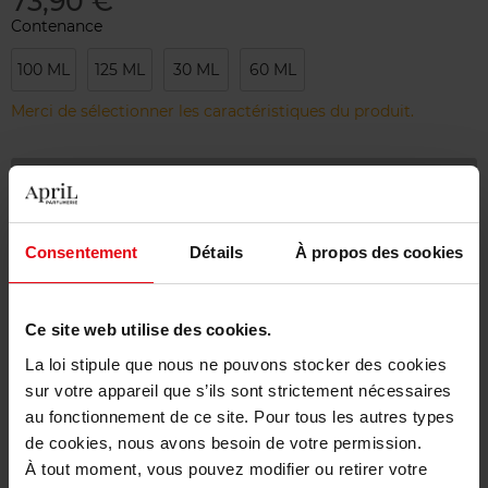
73,90 €
Contenance
100 ML
125 ML
30 ML
60 ML
Merci de sélectionner les caractéristiques du produit.
Ajouter
Livraison gratuite à partir de 55€
Consentement
Détails
À propos des cookies
Retour gratuit dans votre magasin
Emballage cadeau offert
Ce site web utilise des cookies.
La loi stipule que nous ne pouvons stocker des cookies
sur votre appareil que s’ils sont strictement nécessaires
au fonctionnement de ce site. Pour tous les autres types
Description
de cookies, nous avons besoin de votre permission.
À tout moment, vous pouvez modifier ou retirer votre