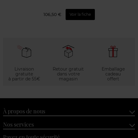
106,50 €
Voir la fiche
Livraison
Retour gratuit
Emballage
gratuite
dans votre
cadeau
à partir de 55€
magasin
offert
À propos de nous
Nos services
Payez en toute sécurité