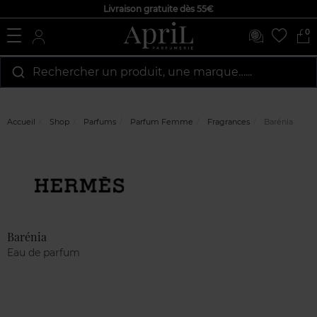
Livraison gratuite dès 55€
0
Rechercher un produit, une marque…...
Accueil
Shop
Parfums
Parfum Femme
Fragrances
Barénia
Marque
Avis
clients
Barénia
Eau de parfum