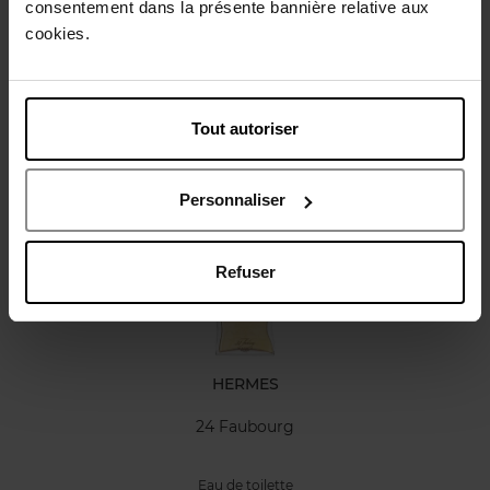
consentement dans la présente bannière relative aux
Caractéristiques
cookies.
Avis client
Tout autoriser
Vous aimerez peut-être
Personnaliser
Refuser
HERMES
24 Faubourg
Eau de toilette