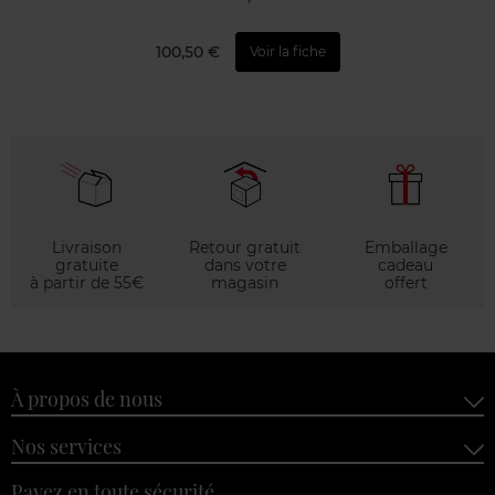
100,50 €
Voir la fiche
Livraison
Retour gratuit
Emballage
gratuite
dans votre
cadeau
à partir de 55€
magasin
offert
À propos de nous
Nos services
Payez en toute sécurité