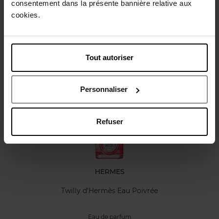
consentement dans la présente bannière relative aux
Caractéristiques
cookies.
Avis client
Tout autoriser
Vous aimerez peut-être
Personnaliser
Refuser
HERMES
Twilly d'Hermès Eau Poivrée
Eau de parfum