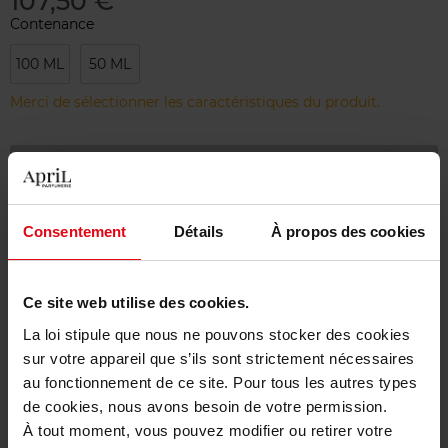
107,50 €
Contenance
100 ML
50 ML
Merci de sélectionner les caractéristiques du produit.
Ajouter
Livraison gratuite à partir de 55€
Consentement
Détails
À propos des cookies
Retour gratuit dans votre magasin
Emballage cadeau offert
Ce site web utilise des cookies.
La loi stipule que nous ne pouvons stocker des cookies
sur votre appareil que s’ils sont strictement nécessaires
au fonctionnement de ce site. Pour tous les autres types
Description
de cookies, nous avons besoin de votre permission.
À tout moment, vous pouvez modifier ou retirer votre