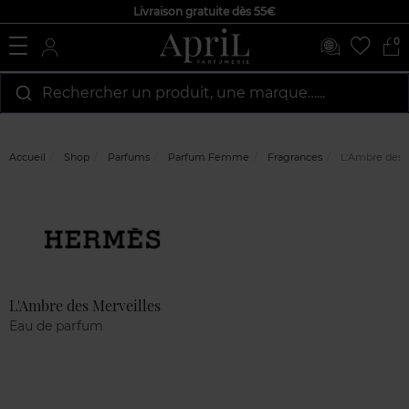
Livraison gratuite dès 55€
0
Rechercher un produit, une marque…...
Accueil
Shop
Parfums
Parfum Femme
Fragrances
L'Ambre des M
Marque
Avis
clients
L'Ambre des Merveilles
Eau de parfum