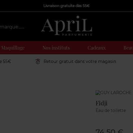
Livraison gratuite dès 55€
Maquillage
Nos instituts
Cadeaux
Beau
de 55€
Retour gratuit dans votre magasin
Marque
Fidji
Eau de toilette
74,50 €