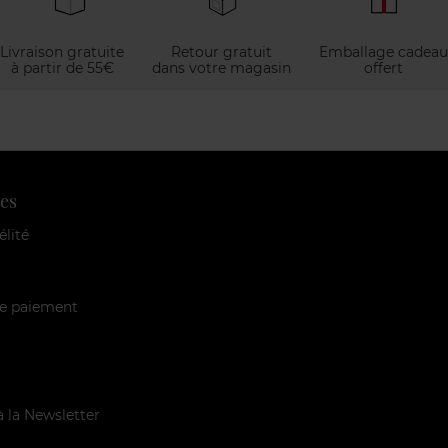
Livraison gratuite
Retour gratuit
Emballage cadeau
à partir de 55€
dans votre magasin
offert
es
élité
e paiement
à la Newsletter