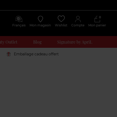
0
Français
Mon magasin
Wishlist
Compte
Mon panier
ty Outlet
Blog
Signature by ApriL
Emballage cadeau offert
Avis
clients