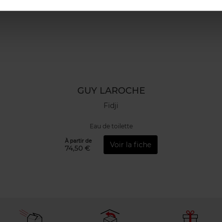
GUY LAROCHE
Fidji
Eau de toilette
À partir de
Voir la fiche
74,50 €