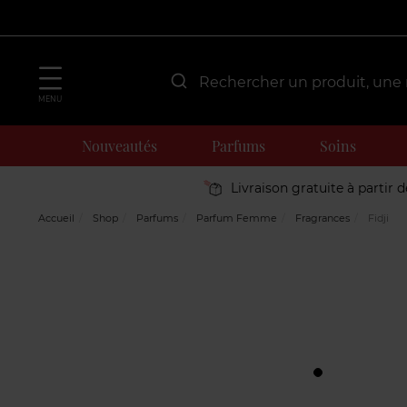
MENU
Nouveautés
Parfums
Soins
Livraison gratuite à partir 
Accueil
Shop
Parfums
Parfum Femme
Fragrances
Fidji