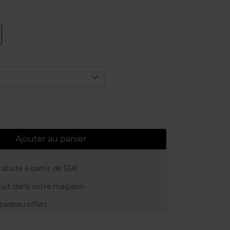
Ajouter au panier
atuite à partir de 55€
uit dans votre magasin
adeau offert