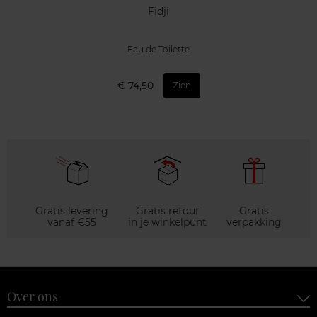
Fidji
Eau de Toilette
€ 74,50
Zien
Gratis levering
Gratis retour
Gratis
vanaf €55
in je winkelpunt
verpakking
Over ons