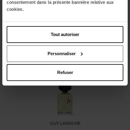
consentement dans la présente bannière relative aux
Beschrijving
cookies.
Karakteristieken
Tout autoriser
Review
Beleid inzake klantbeoordelingen
Personnaliser
Nog iets vergeten ?
Refuser
GUY LAROCHE