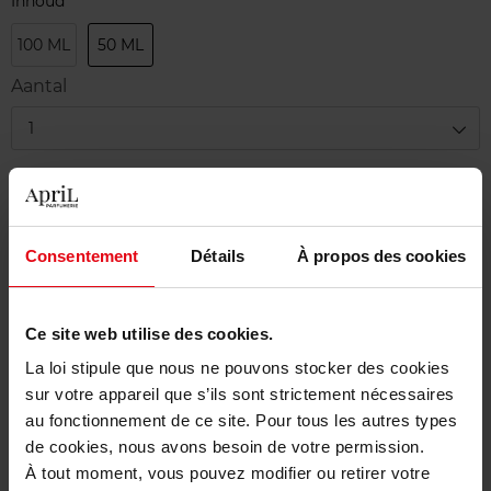
Inhoud
100 ML
50 ML
Aantal
1
Levering
Voorradig
Consentement
Détails
À propos des cookies
In winkelmandje
Gratis levering bij aankoop van min. 55€
Ce site web utilise des cookies.
Gratis retour in je winkelpunt
La loi stipule que nous ne pouvons stocker des cookies
sur votre appareil que s’ils sont strictement nécessaires
Gratis verpakking
au fonctionnement de ce site. Pour tous les autres types
de cookies, nous avons besoin de votre permission.
À tout moment, vous pouvez modifier ou retirer votre