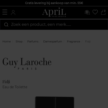
Gratis levering bij aankoop van min. 55€
0
Zoek een product, een merk…...
Home
Shop
Parfums
Damesparfum
Fragrance
Fidji
Marque
Klantenreviews
Fidji
Eau de Toilette