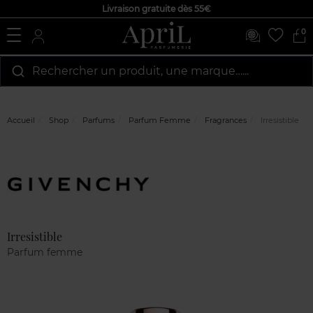
Livraison gratuite dès 55€
0
Rechercher un produit, une marque…...
Accueil
Shop
Parfums
Parfum Femme
Fragrances
Irresistible
Marque
Avis
clients
Irresistible
Parfum femme