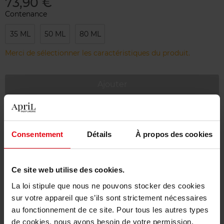
73,90 €
Contenance
35 ML
50 ML
80 ML
Merci de sélectionner les caractéristiques du produit.
Ajouter
Livraison gratuite à partir de 55€
Retour gratuit dans votre magasin
Consentement
Détails
À propos des cookies
Emballage cadeau offert
Ce site web utilise des cookies.
La loi stipule que nous ne pouvons stocker des cookies
sur votre appareil que s’ils sont strictement nécessaires
Description
au fonctionnement de ce site. Pour tous les autres types
de cookies, nous avons besoin de votre permission.