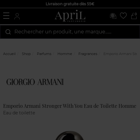
Livraison gratuite dès 55€
0
Rechercher un produit, une marque…...
Accueil
Shop
Parfums
Homme
Fragrances
Emporio Armani Stro
Marque
Avis
clients
Emporio Armani Stronger With You Eau de Toilette Homme
Eau de toilette