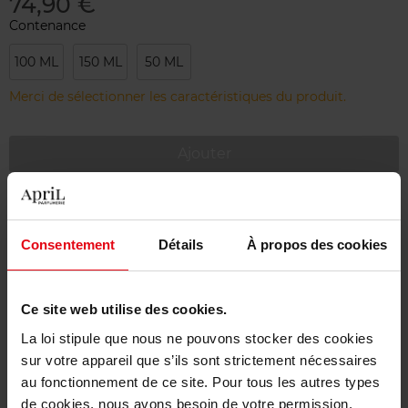
74,90 €
Contenance
100 ML
150 ML
50 ML
Merci de sélectionner les caractéristiques du produit.
Ajouter
Livraison gratuite à partir de 55€
Retour gratuit dans votre magasin
Consentement
Détails
À propos des cookies
Emballage cadeau offert
Ce site web utilise des cookies.
La loi stipule que nous ne pouvons stocker des cookies
sur votre appareil que s’ils sont strictement nécessaires
Description
au fonctionnement de ce site. Pour tous les autres types
de cookies, nous avons besoin de votre permission.