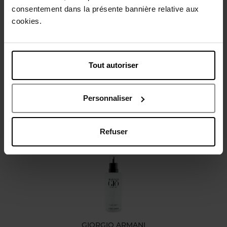
consentement dans la présente bannière relative aux
cookies.
Gebruiksadvies
Karakteristieken
Tout autoriser
Review
Personnaliser
Nog iets vergeten ?
Refuser
GIORGIO ARMANI