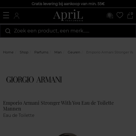
Gratis levering bij aankoop van min. 55€
0
Zoek een product, een merk…...
Home
Shop
Parfums
Man
Geuren
Emporio Armani Stronger With
Marque
Klantenreviews
Emporio Armani Stronger With You Eau de Toilette
Mannen
Eau de Toilette