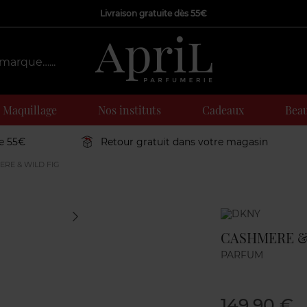
Livraison gratuite dès 55€
Maquillage
Nos instituts
Cadeaux
Beau
de 55€
Retour gratuit dans votre magasin
RE & WILD FIG
Marque
CASHMERE &
PARFUM
149,90 €