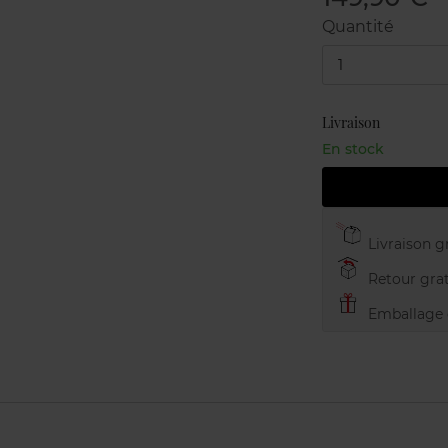
Quantité
1
Livraison
En stock
Livraison gr
Retour grat
Emballage c