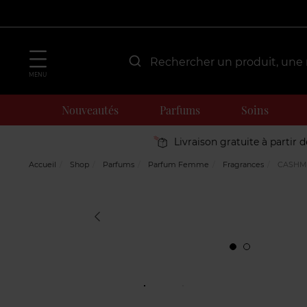
MENU
Nouveautés
Parfums
Soins
Livraison gratuite à partir 
Accueil
Shop
Parfums
Parfum Femme
Fragrances
CASHME