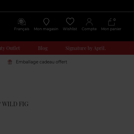
0
Français
Mon magasin
Wishlist
Compte
Mon panier
ty Outlet
Blog
Signature by ApriL
Emballage cadeau offert
Avis
clients
 WILD FIG