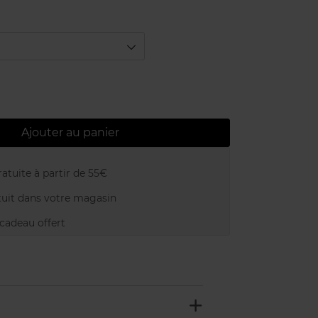
Ajouter au panier
atuite à partir de 55€
uit dans votre magasin
adeau offert