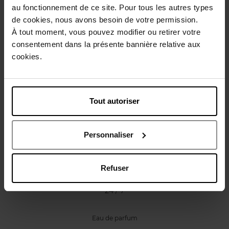
Caractéristiques
au fonctionnement de ce site. Pour tous les autres types
de cookies, nous avons besoin de votre permission.
À tout moment, vous pouvez modifier ou retirer votre
Avis client
Politique relative aux avis des clients
consentement dans la présente bannière relative aux
cookies.
Vous aimerez peut-être
Tout autoriser
Personnaliser
Refuser
DKNY
24 / 7
Eau de parfum