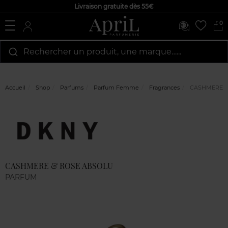
Livraison gratuite dès 55€
0
Rechercher un produit, une marque…...
Accueil
Shop
Parfums
Parfum Femme
Fragrances
CASHMERE &
Marque
Avis
clients
CASHMERE & ROSE ABSOLU
PARFUM