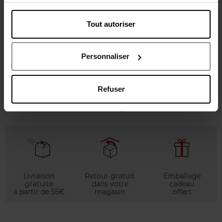
Conseil d'utilisation
Tout autoriser
Caractéristiques
Personnaliser
Avis client
Politique relative aux avis des clients
Refuser
Vous aimerez peut-être
Livraison
Retour gratuit
Emballage
gratuite
dans votre
cadeau
à partir de 55€
magasin
offert