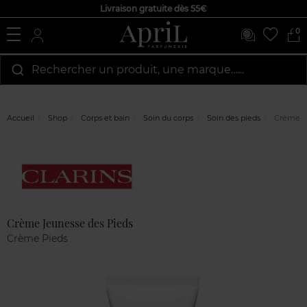
Livraison gratuite dès 55€
0
Rechercher un produit, une marque…...
Accueil
Shop
Corps et bain
Soin du corps
Soin des pieds
Crème Je
Marque
Avis
clients
Crème Jeunesse des Pieds
Crème Pieds