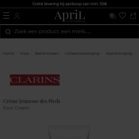
Gratis levering bij aankoop van min. 55€
0
Zoek een product, een merk…...
Home
Shop
Bad & lichaam
Lichaamsverzorging
Voetverzorging
Marque
Klantenreviews
Crème Jeunesse des Pieds
Foot Cream