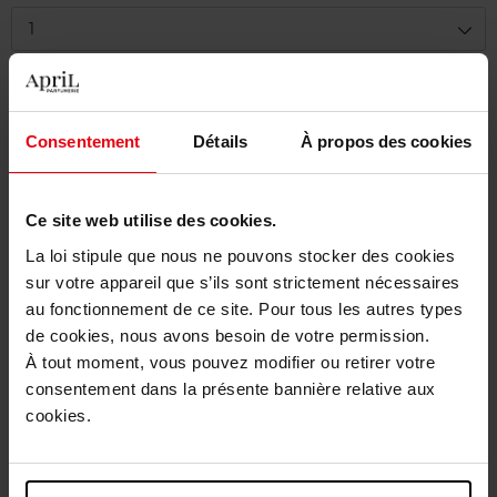
1
Levering
Dit artikel is momenteel niet beschikbaar
Consentement
Détails
À propos des cookies
Me verwittigen wanneer het weer beschikbaar
is.
Ce site web utilise des cookies.
Gratis levering bij aankoop van min. 55€
La loi stipule que nous ne pouvons stocker des cookies
sur votre appareil que s’ils sont strictement nécessaires
Gratis retour in je winkelpunt
au fonctionnement de ce site. Pour tous les autres types
Gratis verpakking
de cookies, nous avons besoin de votre permission.
À tout moment, vous pouvez modifier ou retirer votre
consentement dans la présente bannière relative aux
cookies.
Beschrijving