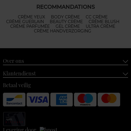
RECOMMANDATIONS
CRÈME YEUX
BODY CRÈME
CC CRÈME
CRÈME GUERLAIN
BEAUTY CRÈME
CRÈME BLUSH
CRÈME PARFUMÉE
GEL CRÈME
ULTRA CRÈME
CRÈME HANDVERZORGING
Over ons
Klantendienst
Betaal veilig
Levering door