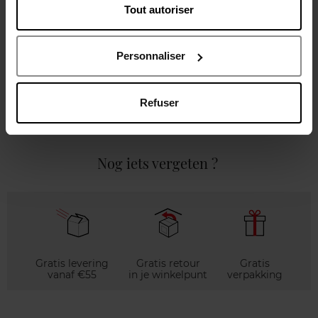
Tout autoriser
Gebruiksadvies
Personnaliser
Karakteristieken
Refuser
Review
Beleid inzake klantbeoordelingen
Nog iets vergeten ?
Gratis levering
Gratis retour
Gratis
vanaf €55
in je winkelpunt
verpakking