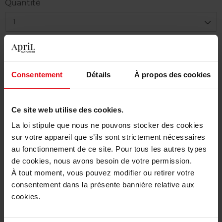
Quantité
1
Livraison
Cet article n'est plus disponible pour le moment
Consentement
Détails
À propos des cookies
Être prévenu de la disponibilité
Ce site web utilise des cookies.
Livraison gratuite à partir de 55€
La loi stipule que nous ne pouvons stocker des cookies
Retour gratuit dans votre magasin
sur votre appareil que s’ils sont strictement nécessaires
Emballage cadeau offert
au fonctionnement de ce site. Pour tous les autres types
de cookies, nous avons besoin de votre permission.
À tout moment, vous pouvez modifier ou retirer votre
consentement dans la présente bannière relative aux
cookies.
Description