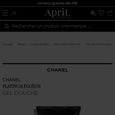
Livraison gratuite dès 55€
0
Rechercher un produit, une marque…...
Accueil
Shop
Corps et bain
Soin corps homme
Gel douche et savon
CHANEL
PLATINUM ÉGOÏSTE
GEL DOUCHE