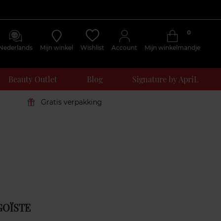
0
Nederlands
Mijn winkel
Wishlist
Account
Mijn winkelmandje
Beauty Outlet
Blog
Signature by ApriL
Gratis verpakking
GOÏSTE