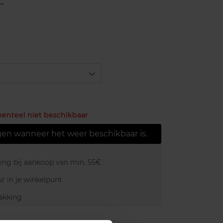
L
menteel niet beschikbaar
gen wanneer het weer beschikbaar is.
ring bij aankoop van min. 55€
r in je winkelpunt
akking