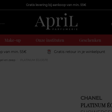
Gratis levering bij aankoop van min. 55€
Make-up
Onze instituten
Geschenken
op van min. 55€
Gratis retour in je winkelpunt
el en zeep
PLATINUM ÉGOÏSTE
CHANEL
PLATINUM É