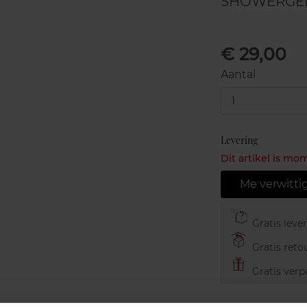
SHOWERGE
€ 29,00
Aantal
1
Levering
Dit artikel is mo
Me verwitti
Gratis leve
Gratis retou
Gratis verp