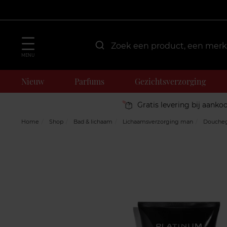
MENU
Nieuw
Parfums
Gezichtsverzorging
Gratis levering bij aanko
Home
Shop
Bad & lichaam
Lichaamsverzorging man
Doucheg