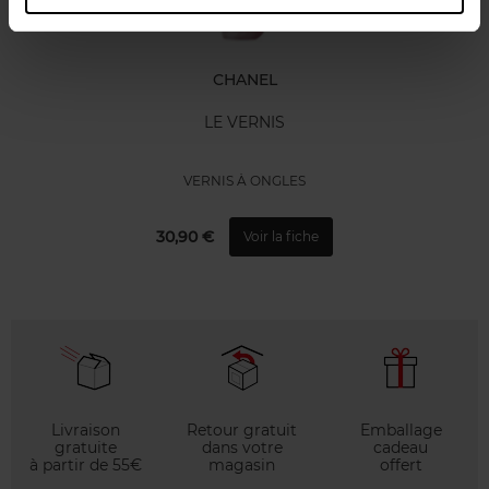
CHANEL
LE VERNIS
VERNIS À ONGLES
30,90 €
Voir la fiche
Livraison
Retour gratuit
Emballage
gratuite
dans votre
cadeau
à partir de 55€
magasin
offert