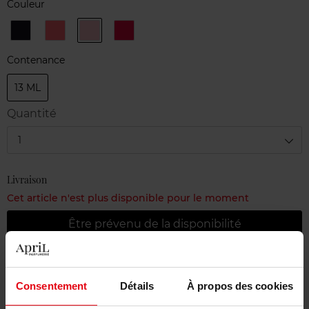
Couleur
538
562
588
626
GRIS
CORALIUM
NUVOLA
EXQUISITE
OBSCUR
ROSA
PINK
Contenance
13 ML
Quantité
1
Livraison
Cet article n'est plus disponible pour le moment
Être prévenu de la disponibilité
Livraison gratuite à partir de 55€
Consentement
Détails
À propos des cookies
Retour gratuit dans votre magasin