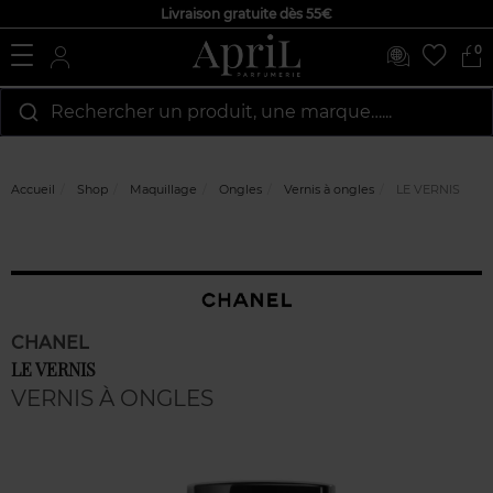
Livraison gratuite dès 55€
0
Rechercher un produit, une marque…...
Accueil
Shop
Maquillage
Ongles
Vernis à ongles
LE VERNIS
CHANEL
LE VERNIS
VERNIS À ONGLES