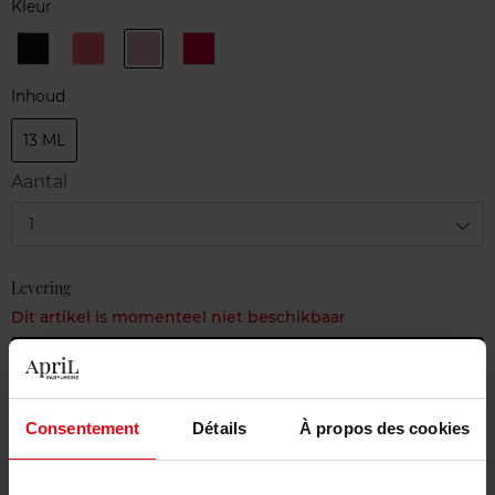
Kleur
538
562
588
626
GRIS
CORALIUM
NUVOLA
EXQUISITE
OBSCUR
ROSA
PINK
Inhoud
13 ML
Aantal
1
Levering
Dit artikel is momenteel niet beschikbaar
Me verwittigen wanneer het weer beschikbaar
is.
Consentement
Détails
À propos des cookies
Gratis levering bij aankoop van min. 55€
Gratis retour in je winkelpunt