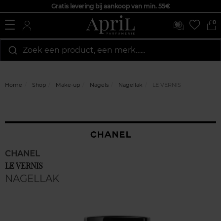
Gratis levering bij aankoop van min. 55€
0
Zoek een product, een merk…...
Home
Shop
Make-up
Nagels
Nagellak
LE VERNIS
CHANEL
LE VERNIS
NAGELLAK