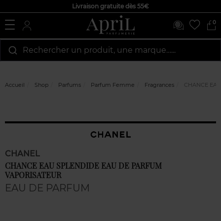
Livraison gratuite dès 55€
0
Rechercher un produit, une marque…...
Accueil
Shop
Parfums
Parfum Femme
Fragrances
CHANCE EAU
CHANEL
CHANCE EAU SPLENDIDE EAU DE PARFUM
VAPORISATEUR
EAU DE PARFUM