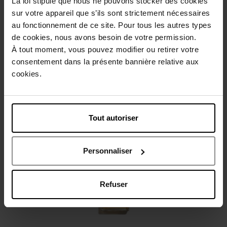
La loi stipule que nous ne pouvons stocker des cookies
sur votre appareil que s’ils sont strictement nécessaires
au fonctionnement de ce site. Pour tous les autres types
Beschrijving
de cookies, nous avons besoin de votre permission.
À tout moment, vous pouvez modifier ou retirer votre
consentement dans la présente bannière relative aux
Gebruiksadvies
cookies.
Karakteristieken
Tout autoriser
Nog iets vergeten ?
Personnaliser
Refuser