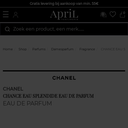
Gratis levering bij aankoop van min. 55€
0
Zoek een product, een merk…...
Home
Shop
Parfums
Damesparfum
Fragrance
CHANCE EAU SP
CHANEL
CHANCE EAU SPLENDIDE EAU DE PARFUM
EAU DE PARFUM