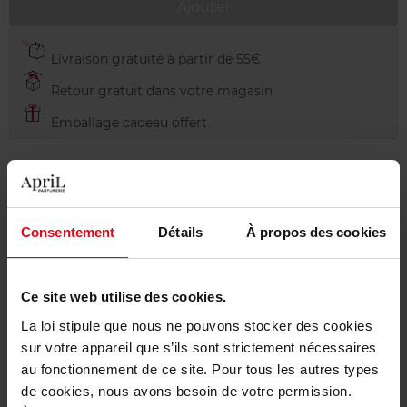
Ajouter
Livraison gratuite à partir de 55€
Retour gratuit dans votre magasin
Emballage cadeau offert
Description
Consentement
Détails
À propos des cookies
Conseil d'utilisation
Ce site web utilise des cookies.
La loi stipule que nous ne pouvons stocker des cookies
sur votre appareil que s’ils sont strictement nécessaires
Caractéristiques
au fonctionnement de ce site. Pour tous les autres types
de cookies, nous avons besoin de votre permission.