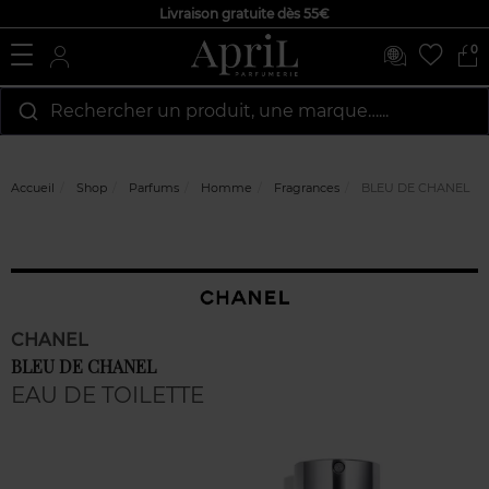
Livraison gratuite dès 55€
0
Rechercher un produit, une marque…...
Accueil
Shop
Parfums
Homme
Fragrances
BLEU DE CHANEL
CHANEL
BLEU DE CHANEL
EAU DE TOILETTE