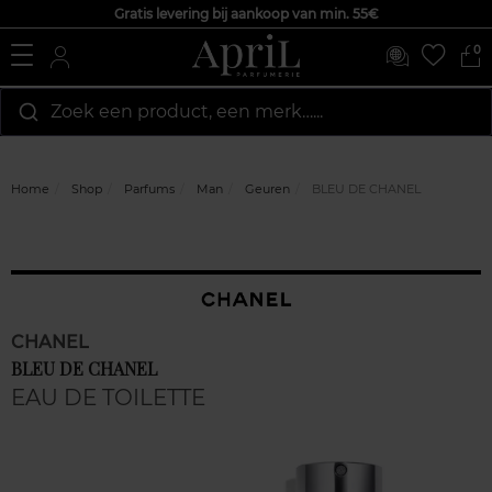
Gratis levering bij aankoop van min. 55€
0
Zoek een product, een merk…...
Home
Shop
Parfums
Man
Geuren
BLEU DE CHANEL
CHANEL
BLEU DE CHANEL
EAU DE TOILETTE