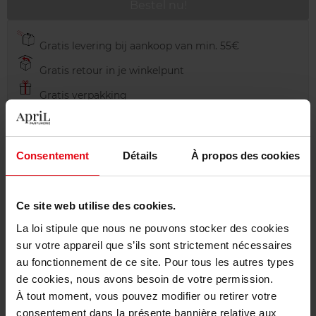
Bestel nu!
Gratis levering bij aankoop van min. 55€
Gratis retour in je winkelpunt
Gratis verpakking
Consentement
Détails
À propos des cookies
Beschrijving
Ce site web utilise des cookies.
Gebruiksadvies
La loi stipule que nous ne pouvons stocker des cookies
sur votre appareil que s’ils sont strictement nécessaires
au fonctionnement de ce site. Pour tous les autres types
Karakteristieken
de cookies, nous avons besoin de votre permission.
À tout moment, vous pouvez modifier ou retirer votre
consentement dans la présente bannière relative aux