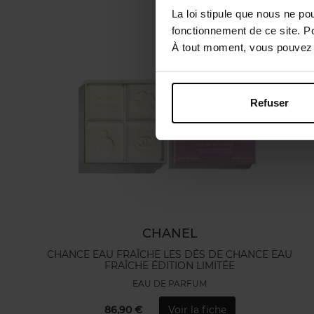
La loi stipule que nous ne po
fonctionnement de ce site. P
À tout moment, vous pouvez m
Refuser
CHANEL
CHANCE EAU FRAÎCHE LES DÉS DE CHANCE EAU
FRAÎCHE ÉDITION LIMITÉE
EAU DE PARFUM
86,90 €
Voir la fiche