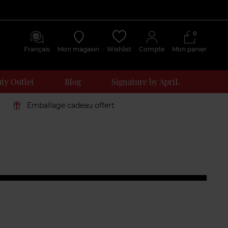
0
Français
Mon magasin
Wishlist
Compte
Mon panier
ty Outlet
Blog
Signature by ApriL
Emballage cadeau offert