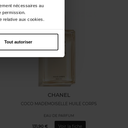
ctement nécessaires au
e permission.
 relative aux cookies.
Tout autoriser
CHANEL
COCO MADEMOISELLE HUILE CORPS
EAU DE PARFUM
131,90 €
Voir la fiche