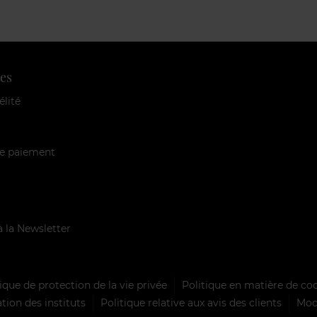
es
élité
e paiement
à la Newsletter
ique de protection de la vie privée
Politique en matière de co
tion des instituts
Politique relative aux avis des clients
Mode