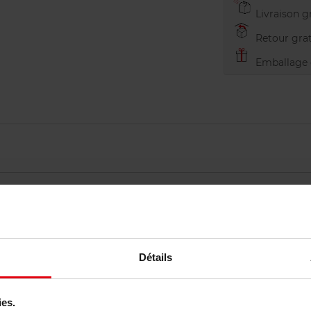
Livraison gr
Retour grat
Emballage c
Détails
Vous aimerez peut-être
ies.