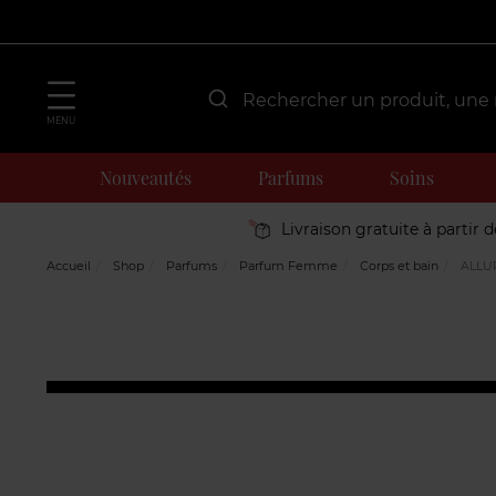
MENU
Nouveautés
Parfums
Soins
Livraison gratuite à partir 
Accueil
Shop
Parfums
Parfum Femme
Corps et bain
ALLU