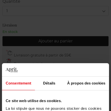
Quantité
1
Livraison
En stock
Ajouter au panier
Livraison gratuite à partir de 55€
Retour gratuit dans votre magasin
Emballage cadeau offert
Consentement
Détails
À propos des cookies
Description
Ce site web utilise des cookies.
La loi stipule que nous ne pouvons stocker des cookies