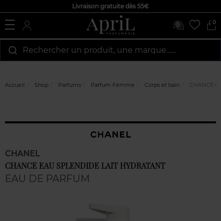
Livraison gratuite dès 55€
0
Rechercher un produit, une marque…...
Accueil
Shop
Parfums
Parfum Femme
Corps et bain
CHANCE EA
CHANEL
CHANCE EAU SPLENDIDE LAIT HYDRATANT
EAU DE PARFUM