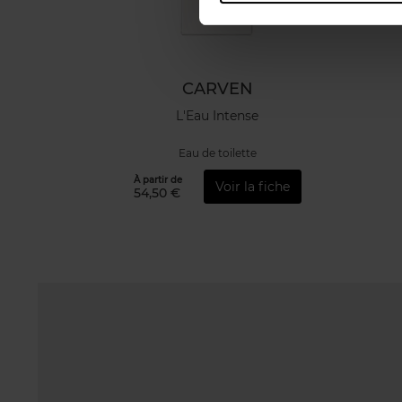
CARVEN
L'Eau Intense
Eau de toilette
À partir de
Voir la fiche
54,50 €