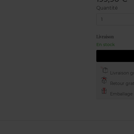
Quantité
1
Livraison
En stock
Livraison gr
Retour grat
Emballage c