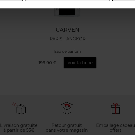
CARVEN
PARIS - ANGKOR
Eau de parfum
199,90 €
Voir la fiche
Livraison gratuite
Retour gratuit
Emballage cadeau
à partir de 55€
dans votre magasin
offert