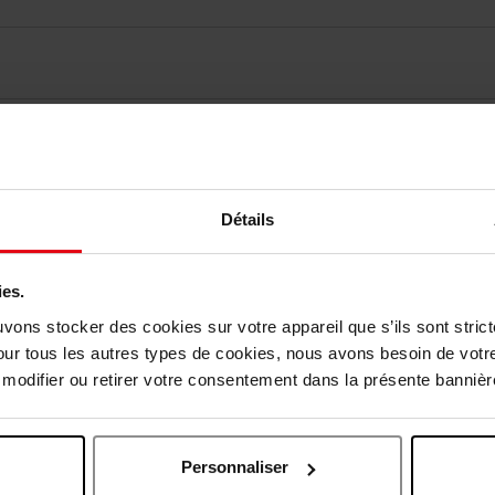
vis des clients
Vous aimerez peut-être
Détails
ies.
uvons stocker des cookies sur votre appareil que s’ils sont stri
our tous les autres types de cookies, nous avons besoin de votr
odifier ou retirer votre consentement dans la présente bannière
Personnaliser