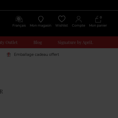
0
Français
Mon magasin
Wishlist
Compte
Mon panier
ty Outlet
Blog
Signature by ApriL
Emballage cadeau offert
Avis
clients
R