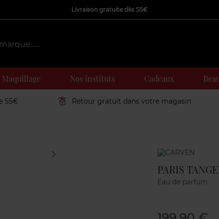
Livraison gratuite dès 55€
Maquillage
Nos instituts
Cadeaux
Beau
de 55€
Retour gratuit dans votre magasin
Marque
PARIS TANGE
Eau de parfum
199,90 €