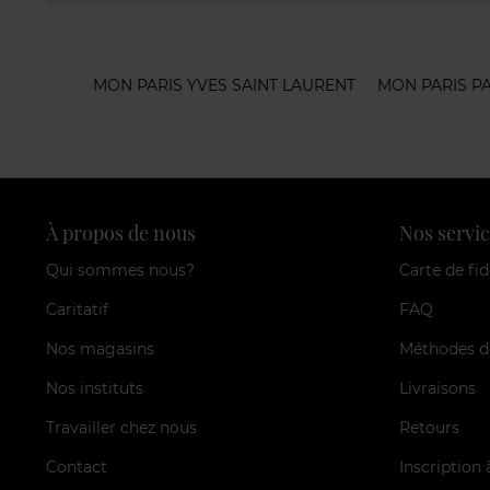
MON PARIS YVES SAINT LAURENT
MON PARIS P
À propos de nous
Nos servic
Qui sommes nous?
Carte de fid
Caritatif
FAQ
Nos magasins
Méthodes d
Nos instituts
Livraisons
Travailler chez nous
Retours
Contact
Inscription 