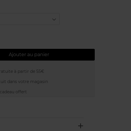
Ajouter au panier
atuite à partir de 55€
uit dans votre magasin
adeau offert