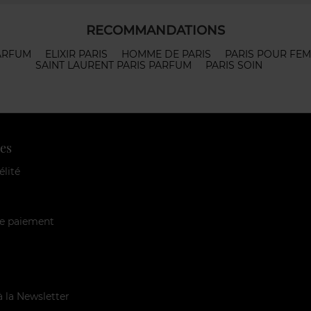
RECOMMANDATIONS
ARFUM
ELIXIR PARIS
HOMME DE PARIS
PARIS POUR FE
SAINT LAURENT PARIS PARFUM
PARIS SOIN
es
élité
e paiement
à la Newsletter