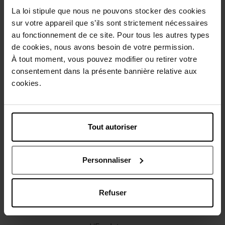
Description
La loi stipule que nous ne pouvons stocker des cookies
sur votre appareil que s’ils sont strictement nécessaires
au fonctionnement de ce site. Pour tous les autres types
Caractéristiques
de cookies, nous avons besoin de votre permission.
À tout moment, vous pouvez modifier ou retirer votre
consentement dans la présente bannière relative aux
Avis client
Politique relative aux avis des clients
cookies.
Vous aimerez peut-être
Tout autoriser
Personnaliser
Refuser
CARVEN