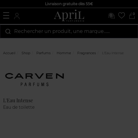
Livraison gratuite dès 55€
0
Rechercher un produit, une marque…...
Accueil
Shop
Parfums
Homme
Fragrances
L'Eau Intense
Marque
Avis
clients
L'Eau Intense
Eau de toilette