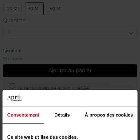
100 ML
30 ML
50 ML
Quantité
1
Livraison
En stock
Ajouter au panier
Livraison gratuite à partir de 55€
Retour gratuit dans votre magasin
Emballage cadeau offert
Consentement
Détails
À propos des cookies
Ce site web utilise des cookies.