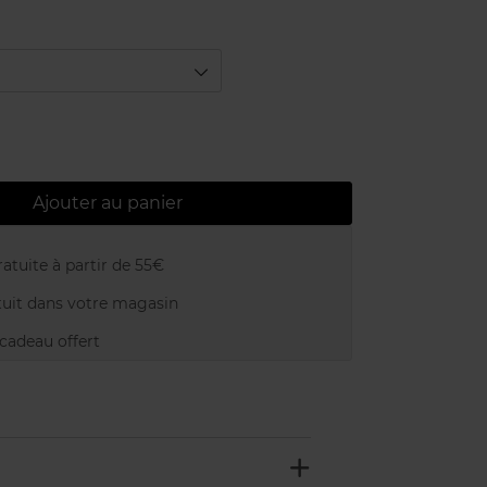
Ajouter au panier
atuite à partir de 55€
uit dans votre magasin
adeau offert