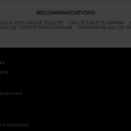
RECOMMANDATIONS
EAU D ISSEY EAU DE TOILETTE
EAU DE TOILETTE ARMANI
EAU DE TOILETTE MON GUERLAIN
FRAGRANCES EAU DE TO
es
élité
e paiement
à la Newsletter