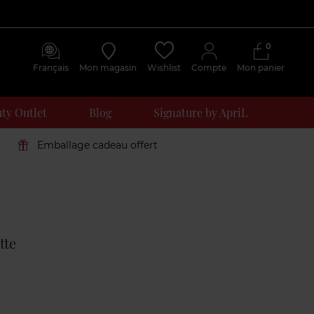
0
Français
Mon magasin
Wishlist
Compte
Mon panier
ty Outlet
Blog
Signature by ApriL
Emballage cadeau offert
Avis
clients
tte