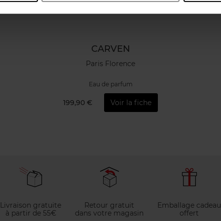
CARVEN
Paris Florence
Eau de parfum
199,90 €
Voir la fiche
Livraison gratuite
Retour gratuit
Emballage cadeau
à partir de 55€
dans votre magasin
offert