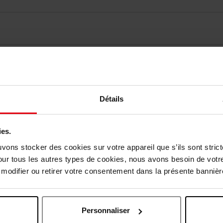
vis des clients
Vous aimerez peut-être
Détails
ies.
uvons stocker des cookies sur votre appareil que s’ils sont stri
our tous les autres types de cookies, nous avons besoin de votr
odifier ou retirer votre consentement dans la présente bannière
Personnaliser