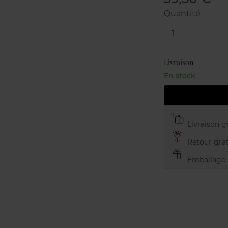
Quantité
1
Livraison
En stock
Livraison gr
Retour grat
Emballage c